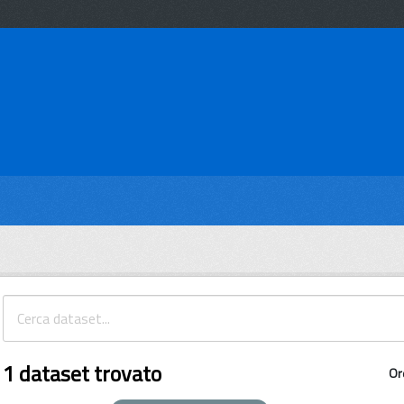
1 dataset trovato
Or