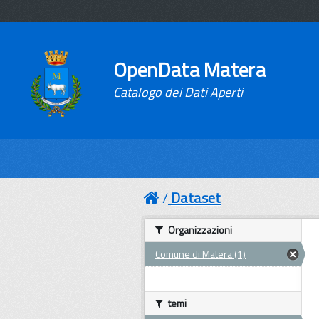
OpenData Matera
Catalogo dei Dati Aperti
Dataset
Organizzazioni
Comune di Matera (1)
temi