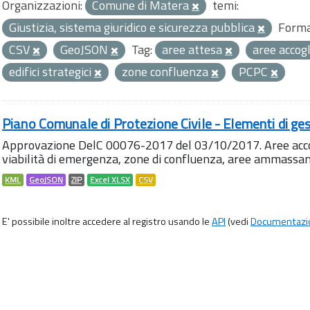
Organizzazioni:
Comune di Matera
temi:
Giustizia, sistema giuridico e sicurezza pubblica
Forma
CSV
GeoJSON
Tag:
aree attesa
aree accog
edifici strategici
zone confluenza
PCPC
Piano Comunale di Protezione Civile - Elementi di ges
Approvazione DelC 00076-2017 del 03/10/2017. Aree accog
viabilità di emergenza, zone di confluenza, aree ammass
KML
GeoJSON
ZIP
Excel XLSX
CSV
E' possibile inoltre accedere al registro usando le
API
(vedi
Documentazi