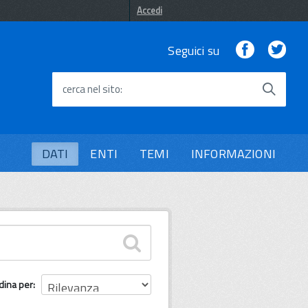
Accedi
Facebook
Twi
Seguici su
cerca nel sito
DATI
ENTI
TEMI
INFORMAZIONI
dina per