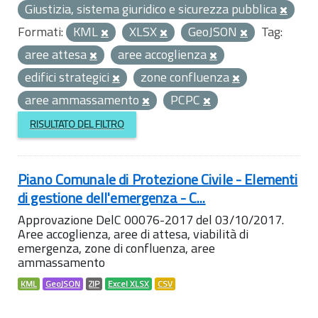
Giustizia, sistema giuridico e sicurezza pubblica
Formati:
KML
XLSX
GeoJSON
Tag:
aree attesa
aree accoglienza
edifici strategici
zone confluenza
aree ammassamento
PCPC
RISULTATO DEL FILTRO
Piano Comunale di Protezione Civile - Elementi
di gestione dell'emergenza - C...
Approvazione DelC 00076-2017 del 03/10/2017.
Aree accoglienza, aree di attesa, viabilità di
emergenza, zone di confluenza, aree
ammassamento
KML
GeoJSON
ZIP
Excel XLSX
CSV