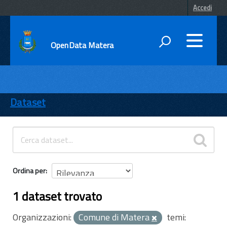
Accedi
OpenData Matera
DATI
ENTI
Dataset
TEMI
INFORMAZIONI
Ordina per
1 dataset trovato
Organizzazioni:
Comune di Matera
temi: