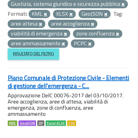
Giustizia, sistema giuridico e sicurezza pubblica
Formati:
KML
XLSX
GeoJSON
Tag:
aree attesa
aree accoglienza
viabilità di emergenza
zone confluenza
aree ammassamento
PCPC
RISULTATO DEL FILTRO
Piano Comunale di Protezione Civile - Elementi
di gestione dell'emergenza - C...
Approvazione DelC 00076-2017 del 03/10/2017.
Aree accoglienza, aree di attesa, viabilità di
emergenza, zone di confluenza, aree
ammassamento
KML
GeoJSON
ZIP
Excel XLSX
CSV