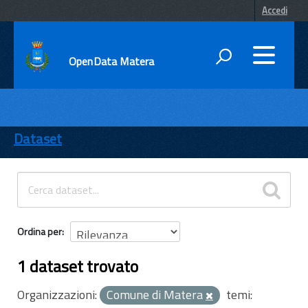
Accedi
OpenData Matera
DATI
ENTI
Dataset
TEMI
INFORMAZIONI
Ordina per
1 dataset trovato
Organizzazioni:
Comune di Matera
temi: