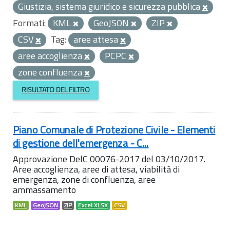
Giustizia, sistema giuridico e sicurezza pubblica
Formati:
KML
GeoJSON
ZIP
CSV
Tag:
aree attesa
aree accoglienza
PCPC
zone confluenza
RISULTATO DEL FILTRO
Piano Comunale di Protezione Civile - Elementi
di gestione dell'emergenza - C...
Approvazione DelC 00076-2017 del 03/10/2017.
Aree accoglienza, aree di attesa, viabilità di
emergenza, zone di confluenza, aree
ammassamento
KML
GeoJSON
ZIP
Excel XLSX
CSV