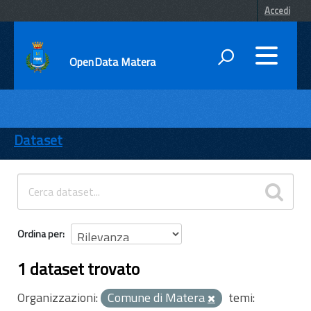
Accedi
OpenData Matera
DATI
ENTI
Dataset
TEMI
INFORMAZIONI
Ordina per
1 dataset trovato
Organizzazioni:
Comune di Matera
temi: