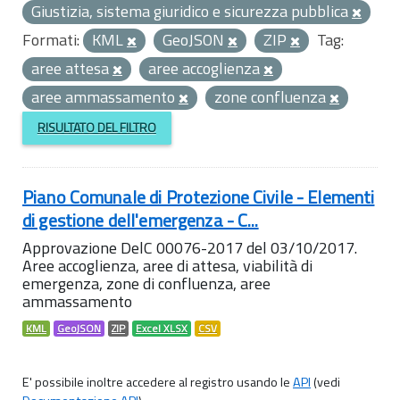
Giustizia, sistema giuridico e sicurezza pubblica
Formati:
KML
GeoJSON
ZIP
Tag:
aree attesa
aree accoglienza
aree ammassamento
zone confluenza
RISULTATO DEL FILTRO
Piano Comunale di Protezione Civile - Elementi
di gestione dell'emergenza - C...
Approvazione DelC 00076-2017 del 03/10/2017.
Aree accoglienza, aree di attesa, viabilità di
emergenza, zone di confluenza, aree
ammassamento
KML
GeoJSON
ZIP
Excel XLSX
CSV
E' possibile inoltre accedere al registro usando le
API
(vedi