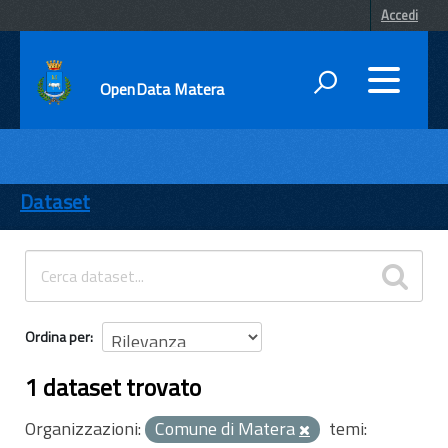
Accedi
OpenData Matera
DATI
ENTI
Dataset
TEMI
INFORMAZIONI
Ordina per
1 dataset trovato
Organizzazioni:
Comune di Matera
temi: