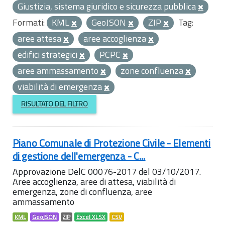
Giustizia, sistema giuridico e sicurezza pubblica
Formati:
KML
GeoJSON
ZIP
Tag:
aree attesa
aree accoglienza
edifici strategici
PCPC
aree ammassamento
zone confluenza
viabilità di emergenza
RISULTATO DEL FILTRO
Piano Comunale di Protezione Civile - Elementi
di gestione dell'emergenza - C...
Approvazione DelC 00076-2017 del 03/10/2017.
Aree accoglienza, aree di attesa, viabilità di
emergenza, zone di confluenza, aree
ammassamento
KML
GeoJSON
ZIP
Excel XLSX
CSV