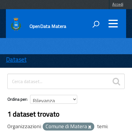
Accedi
OpenData Matera
DATI
ENTI
Dataset
TEMI
INFORMAZIONI
Ordina per
1 dataset trovato
Organizzazioni:
Comune di Matera
temi: