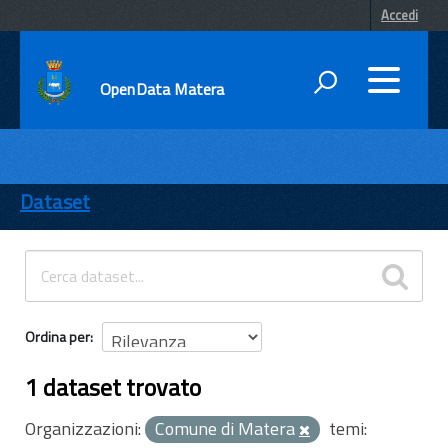
Accedi
OpenData Matera
DATI
ENTI
Dataset
TEMI
INFORMAZIONI
Ordina per
1 dataset trovato
Organizzazioni:
Comune di Matera
temi: