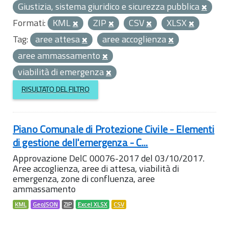
Giustizia, sistema giuridico e sicurezza pubblica
Formati:
KML
ZIP
CSV
XLSX
Tag:
aree attesa
aree accoglienza
aree ammassamento
viabilità di emergenza
RISULTATO DEL FILTRO
Piano Comunale di Protezione Civile - Elementi
di gestione dell'emergenza - C...
Approvazione DelC 00076-2017 del 03/10/2017.
Aree accoglienza, aree di attesa, viabilità di
emergenza, zone di confluenza, aree
ammassamento
KML
GeoJSON
ZIP
Excel XLSX
CSV