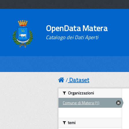
OpenData Matera
Catalogo dei Dati Aperti
Dataset
Organizzazioni
Comune di Matera (1)
temi