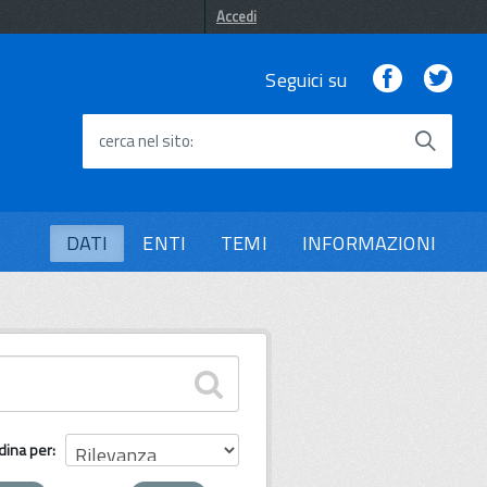
Accedi
Facebook
Twi
Seguici su
cerca nel sito
DATI
ENTI
TEMI
INFORMAZIONI
dina per