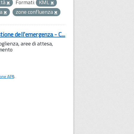
ttà
Formati:
KML
za
zone confluenza
tione dell'emergenza - C...
lienza, aree di attesa,
amento
one API
).