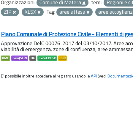
Organizzazioni:
Comune di Matera
temi:
Regioni e ci
ZIP
XLSX
Tag:
aree attesa
aree accoglien
Piano Comunale di Protezione Civile - Elementi di ges
Approvazione DelC 00076-2017 del 03/10/2017. Aree accog
viabilità di emergenza, zone di confluenza, aree ammass
KML
GeoJSON
ZIP
Excel XLSX
CSV
E' possibile inoltre accedere al registro usando le
API
(vedi
Documentazi