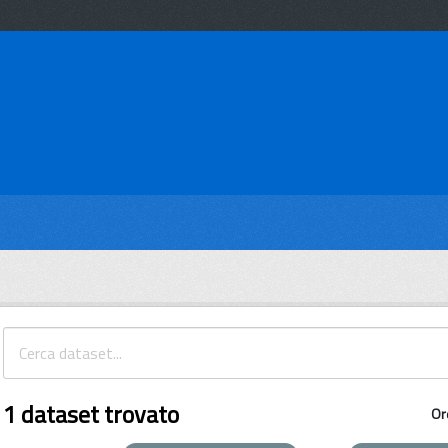
1 dataset trovato
Or