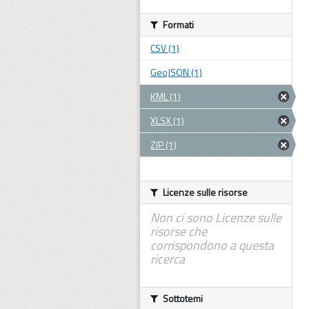
Formati
CSV (1)
GeoJSON (1)
KML (1)
XLSX (1)
ZIP (1)
Licenze sulle risorse
Non ci sono Licenze sulle
risorse che
corrispondono a questa
ricerca
Sottotemi