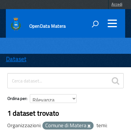
Accedi
OpenData Matera
DATI
ENTI
Dataset
TEMI
INFORMAZIONI
Ordina per
1 dataset trovato
Organizzazioni:
Comune di Matera
temi: