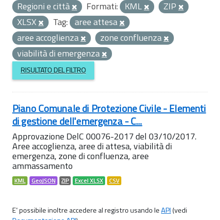
Regioni e città
Formati:
KML
ZIP
XLSX
Tag:
aree attesa
aree accoglienza
zone confluenza
viabilità di emergenza
RISULTATO DEL FILTRO
Piano Comunale di Protezione Civile - Elementi
di gestione dell'emergenza - C...
Approvazione DelC 00076-2017 del 03/10/2017.
Aree accoglienza, aree di attesa, viabilità di
emergenza, zone di confluenza, aree
ammassamento
KML
GeoJSON
ZIP
Excel XLSX
CSV
E' possibile inoltre accedere al registro usando le
API
(vedi