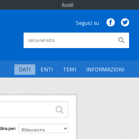
Accedi
Facebook
Twi
Seguici su
cerca nel sito
DATI
ENTI
TEMI
INFORMAZIONI
dina per