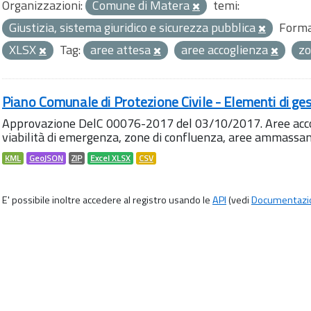
Organizzazioni:
Comune di Matera
temi:
Giustizia, sistema giuridico e sicurezza pubblica
Forma
XLSX
Tag:
aree attesa
aree accoglienza
zo
Piano Comunale di Protezione Civile - Elementi di ges
Approvazione DelC 00076-2017 del 03/10/2017. Aree accog
viabilità di emergenza, zone di confluenza, aree ammass
KML
GeoJSON
ZIP
Excel XLSX
CSV
E' possibile inoltre accedere al registro usando le
API
(vedi
Documentazi