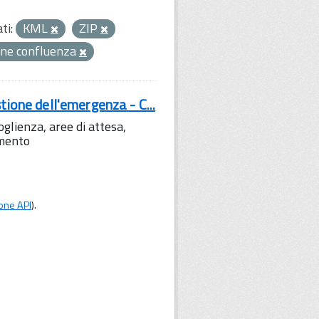
ti:
KML
ZIP
ne confluenza
tione dell'emergenza - C...
lienza, aree di attesa,
amento
one API
).