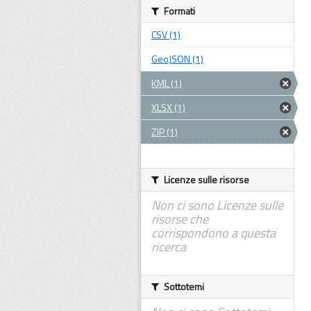
Formati
CSV (1)
GeoJSON (1)
KML (1)
XLSX (1)
ZIP (1)
Licenze sulle risorse
Non ci sono Licenze sulle
risorse che
corrispondono a questa
ricerca
Sottotemi