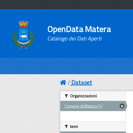
OpenData Matera
Catalogo dei Dati Aperti
Dataset
Organizzazioni
Comune di Matera (1)
temi