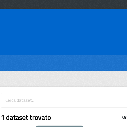
1 dataset trovato
Or