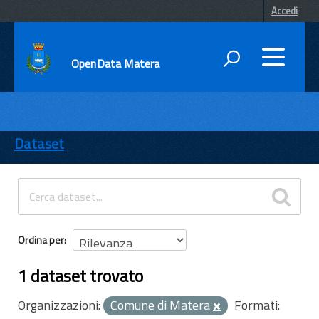
Accedi
OpenData Matera
DATI
ENTI
Dataset
TEMI
INFORMAZIONI
Ordina per
1 dataset trovato
Organizzazioni:
Comune di Matera
Formati: