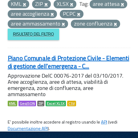
KML
ZIP
XLSX
Tag:
aree attesa
aree accoglienza
PCPC
aree ammassamento
zone confluenza
RISULTATO DEL FILTRO
Piano Comunale di Protezione Civile - Elementi
di gestione dell'emergenza - C...
Approvazione DelC 00076-2017 del 03/10/2017.
Aree accoglienza, aree di attesa, viabilità di
emergenza, zone di confluenza, aree
ammassamento
KML
GeoJSON
ZIP
Excel XLSX
CSV
E' possibile inoltre accedere al registro usando le
API
(vedi
Documentazione API
).