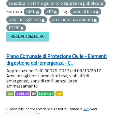
Giustizia, sistema giuridico e sicurezza pubblica
Formati:
KML
ZIP
Tag:
aree attesa
aree accoglienza
aree ammassamento
PCPC
RISULTATO DEL FILTRO
Piano Comunale di Protezione Civile - Elementi
di gestione dell'emergenza - C...
Approvazione DelC 00076-2017 del 03/10/2017.
Aree accoglienza, aree di attesa, viabilità di
emergenza, zone di confluenza, aree
ammassamento
KML
GeoJSON
ZIP
Excel XLSX
CSV
E' possibile inoltre accedere al registro usando le
API
(vedi