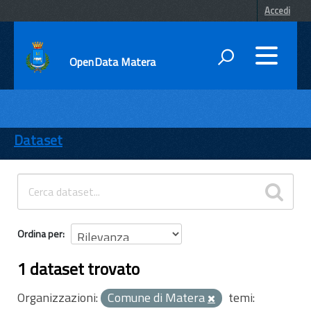
Accedi
OpenData Matera
DATI
ENTI
Dataset
TEMI
INFORMAZIONI
Ordina per
1 dataset trovato
Organizzazioni:
Comune di Matera
temi: