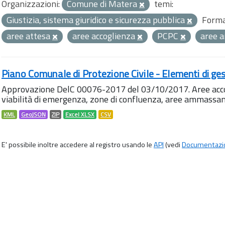
Organizzazioni:
Comune di Matera
temi:
Giustizia, sistema giuridico e sicurezza pubblica
Forma
aree attesa
aree accoglienza
PCPC
aree 
Piano Comunale di Protezione Civile - Elementi di ges
Approvazione DelC 00076-2017 del 03/10/2017. Aree accog
viabilità di emergenza, zone di confluenza, aree ammass
KML
GeoJSON
ZIP
Excel XLSX
CSV
E' possibile inoltre accedere al registro usando le
API
(vedi
Documentazi