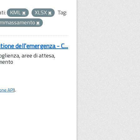
ti:
KML
XLSX
Tag:
ammassamento
tione dell'emergenza - C...
lienza, aree di attesa,
amento
one API
).