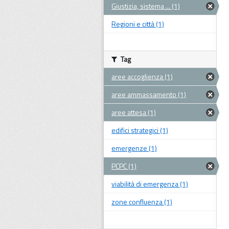
Giustizia, sistema ... (1)
Regioni e città (1)
Tag
aree accoglienza (1)
aree ammassamento (1)
aree attesa (1)
edifici strategici (1)
emergenze (1)
PCPC (1)
viabilità di emergenza (1)
zone confluenza (1)