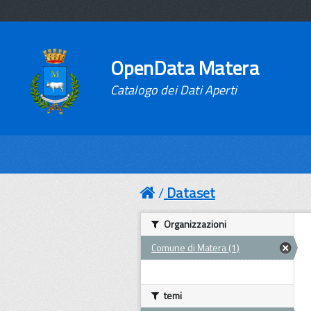
OpenData Matera
Catalogo dei Dati Aperti
Dataset
Organizzazioni
Comune di Matera (1)
temi