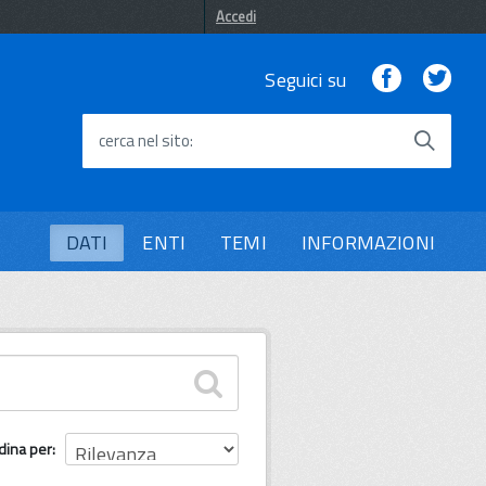
Accedi
Facebook
Twi
Seguici su
cerca nel sito
DATI
ENTI
TEMI
INFORMAZIONI
dina per