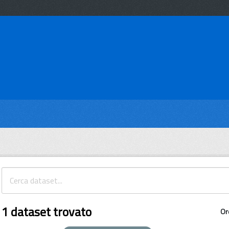
1 dataset trovato
Or