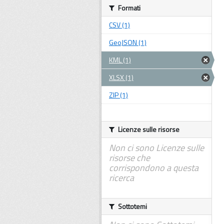
Formati
CSV (1)
GeoJSON (1)
KML (1)
XLSX (1)
ZIP (1)
Licenze sulle risorse
Non ci sono Licenze sulle
risorse che
corrispondono a questa
ricerca
Sottotemi