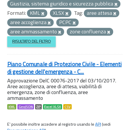
Giustizia, sistema giuridico e sicurezza pubblica
Formati:
KML
XLSX
Tag:
aree attesa
aree accoglienza
PCPC
aree ammassamento
zone confluenza
RISULTATO DEL FILTRO
Piano Comunale di Protezione Civile - Elementi
di gestione dell'emergenza - C...
Approvazione DelC 00076-2017 del 03/10/2017.
Aree accoglienza, aree di attesa, viabilità di
emergenza, zone di confluenza, aree
ammassamento
KML
GeoJSON
ZIP
Excel XLSX
CSV
E' possibile inoltre accedere al registro usando le
API
(vedi