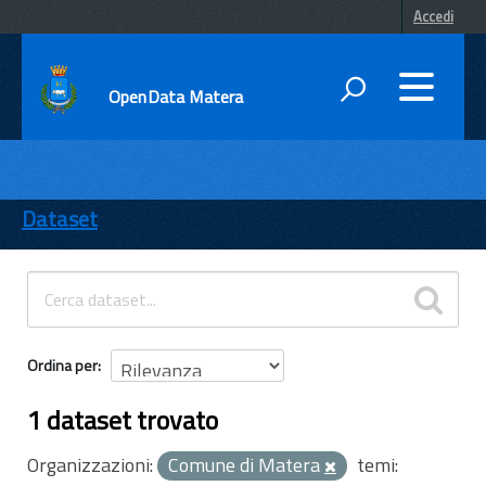
Accedi
OpenData Matera
DATI
ENTI
Dataset
TEMI
INFORMAZIONI
Ordina per
1 dataset trovato
Organizzazioni:
Comune di Matera
temi: