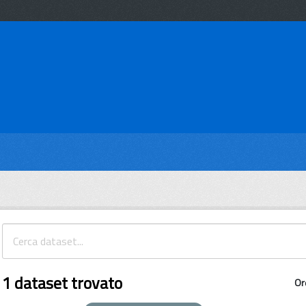
1 dataset trovato
Or