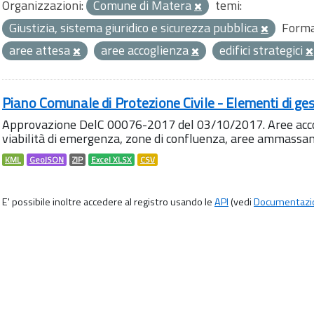
Organizzazioni:
Comune di Matera
temi:
Giustizia, sistema giuridico e sicurezza pubblica
Forma
aree attesa
aree accoglienza
edifici strategici
Piano Comunale di Protezione Civile - Elementi di ges
Approvazione DelC 00076-2017 del 03/10/2017. Aree accog
viabilità di emergenza, zone di confluenza, aree ammass
KML
GeoJSON
ZIP
Excel XLSX
CSV
E' possibile inoltre accedere al registro usando le
API
(vedi
Documentazi