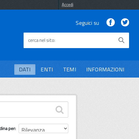
Accedi
Facebook
Twi
Seguici su
cerca nel sito
DATI
ENTI
TEMI
INFORMAZIONI
dina per