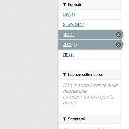
Formati
CSV (1)
GeoJSON (1)
KML (1)
XLSX (1)
ZIP (1)
Licenze sulle risorse
Non ci sono Licenze sulle
risorse che
corrispondono a questa
ricerca
Sottotemi