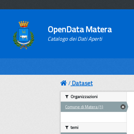
OpenData Matera
Catalogo dei Dati Aperti
Dataset
Organizzazioni
Comune di Matera (1)
temi