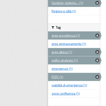
Giustizia, sistema ... (1)
Regioni e città (1)
Tag
aree accoglienza (1)
aree ammassamento (1)
aree attesa (1)
edifici strategici (1)
emergenze (1)
PCPC (1)
viabilità di emergenza (1)
zone confluenza (1)