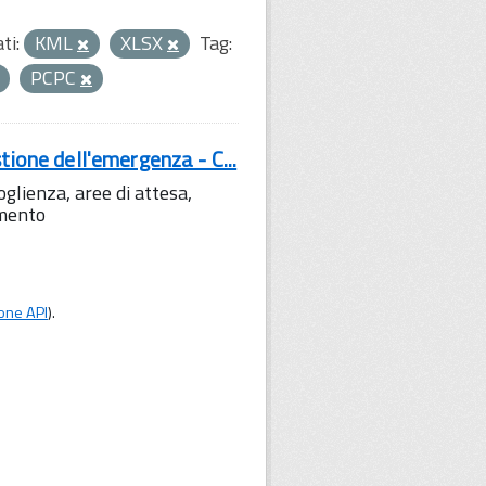
ti:
KML
XLSX
Tag:
PCPC
tione dell'emergenza - C...
lienza, aree di attesa,
amento
one API
).