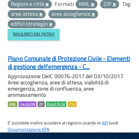
Regioni e città
Formati:
KML
ZIP
Tag:
aree attesa
aree accoglienza
edifici strategici
RISULTATO DEL FILTRO
Piano Comunale di Protezione Civile - Elementi
di gestione dell'emergenza - C...
Approvazione DelC 00076-2017 del 03/10/2017.
Aree accoglienza, aree di attesa, viabilità di
emergenza, zone di confluenza, aree
ammassamento
KML
GeoJSON
ZIP
Excel XLSX
CSV
E' possibile inoltre accedere al registro usando le
API
(vedi
Documentazione API
).