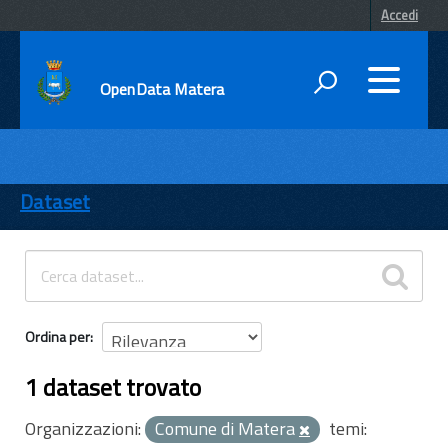
Accedi
OpenData Matera
DATI
ENTI
Dataset
TEMI
INFORMAZIONI
Ordina per
1 dataset trovato
Organizzazioni:
Comune di Matera
temi: