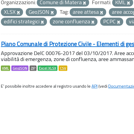
Organizzazioni:
Comune di Matera
Formati:
KML
XLSX
GeoJSON
Tag:
aree attesa
aree acco
edifici strategici
zone confluenza
PCPC
vi
Piano Comunale di Protezione Civile - Elementi di ges
Approvazione DelC 00076-2017 del 03/10/2017. Aree accog
viabilità di emergenza, zone di confluenza, aree ammass
KML
GeoJSON
ZIP
Excel XLSX
CSV
E' possibile inoltre accedere al registro usando le
API
(vedi
Documentazi