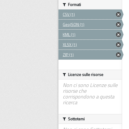
Formati
CSV (1)
GeoJSON (1)
KML (1)
XLSX (1)
ZIP (1)
Licenze sulle risorse
Non ci sono Licenze sulle
risorse che
corrispondono a questa
ricerca
Sottotemi