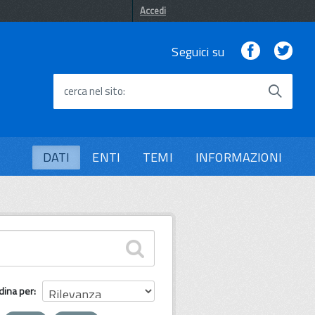
Accedi
Facebook
Twi
Seguici su
cerca nel sito
DATI
ENTI
TEMI
INFORMAZIONI
dina per