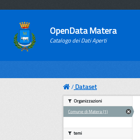
OpenData Matera
Catalogo dei Dati Aperti
Dataset
Organizzazioni
Comune di Matera (1)
temi