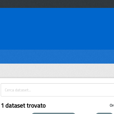
1 dataset trovato
Or