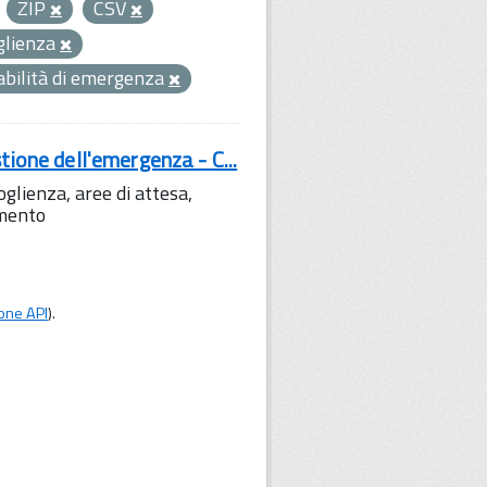
ZIP
CSV
glienza
abilità di emergenza
tione dell'emergenza - C...
lienza, aree di attesa,
amento
one API
).