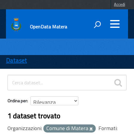
Accedi
OpenData Matera
DATI
ENTI
Dataset
TEMI
INFORMAZIONI
Ordina per
1 dataset trovato
Organizzazioni:
Comune di Matera
Formati: