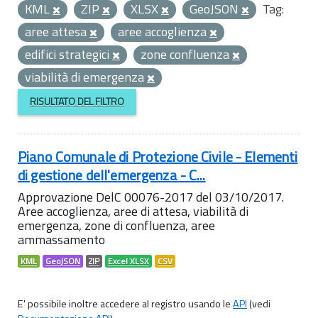
KML
ZIP
XLSX
GeoJSON
Tag:
aree attesa
aree accoglienza
edifici strategici
zone confluenza
viabilità di emergenza
RISULTATO DEL FILTRO
Piano Comunale di Protezione Civile - Elementi
di gestione dell'emergenza - C...
Approvazione DelC 00076-2017 del 03/10/2017.
Aree accoglienza, aree di attesa, viabilità di
emergenza, zone di confluenza, aree
ammassamento
KML
GeoJSON
ZIP
Excel XLSX
CSV
E' possibile inoltre accedere al registro usando le
API
(vedi