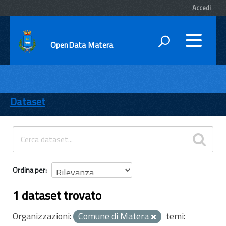
Accedi
OpenData Matera
DATI
ENTI
Dataset
TEMI
INFORMAZIONI
Ordina per
1 dataset trovato
Organizzazioni:
Comune di Matera
temi: