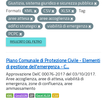
Giustizia, sistema giuridico e sicurezza pubblica
Formati:
KML
CSV
XLSX
Tag:
aree attesa
aree accoglienza
edifici strategici
viabilità di emergenza
PCPC
RISULTATO DEL FILTRO
Piano Comunale di Protezione Civile - Elementi
di gestione dell'emergenza - C...
Approvazione DelC 00076-2017 del 03/10/2017.
Aree accoglienza, aree di attesa, viabilità di
emergenza, zone di confluenza, aree
ammassamento
KML
GeoJSON
ZIP
Excel XLSX
CSV