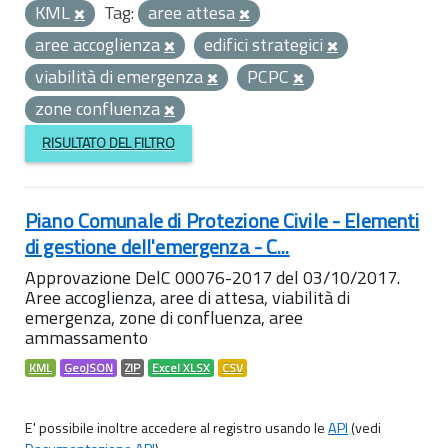
KML
Tag:
aree attesa
aree accoglienza
edifici strategici
viabilità di emergenza
PCPC
zone confluenza
RISULTATO DEL FILTRO
Piano Comunale di Protezione Civile - Elementi
di gestione dell'emergenza - C...
Approvazione DelC 00076-2017 del 03/10/2017.
Aree accoglienza, aree di attesa, viabilità di
emergenza, zone di confluenza, aree
ammassamento
KML
GeoJSON
ZIP
Excel XLSX
CSV
E' possibile inoltre accedere al registro usando le
API
(vedi