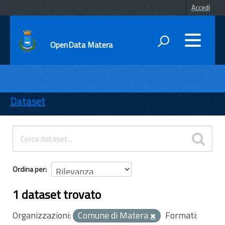
Accedi
OpenData Matera
DATI
ENTI
Dataset
TEMI
INFORMAZIONI
Ordina per
1 dataset trovato
Organizzazioni:
Comune di Matera
Formati: