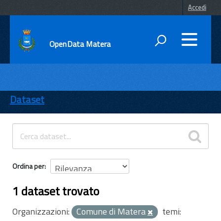
Accedi
OpenData Matera
DATI
ENTI
Dataset
TEMI
INFORMAZIONI
Ordina per
1 dataset trovato
Organizzazioni:
Comune di Matera
temi: