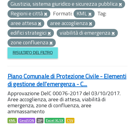
Giustizia, sistema giuridico e sicurezza pubblica
Regioni e città
Formati:
KML
Tag:
aree attesa
aree accoglienza
edifici strategici
viabilità di emergenza
zone confluenza
RISULTATO DEL FILTRO
Piano Comunale di Protezione Civile - Elementi
di gestione dell'emergenza - C...
Approvazione DelC 00076-2017 del 03/10/2017.
Aree accoglienza, aree di attesa, viabilità di
emergenza, zone di confluenza, aree
ammassamento
KML
GeoJSON
ZIP
Excel XLSX
CSV