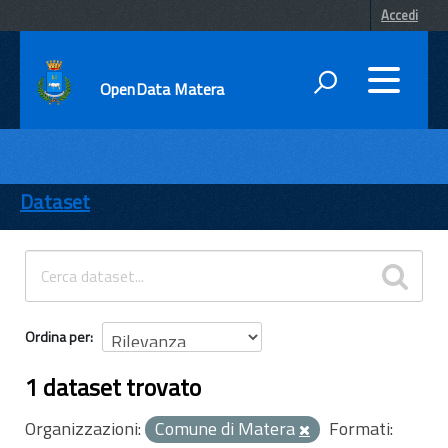
Accedi
OpenData Matera
DATI
ENTI
Dataset
TEMI
INFORMAZIONI
Ordina per
1 dataset trovato
Organizzazioni:
Comune di Matera
Formati: