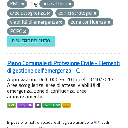
KML
Tag:
aree attesa
aree accoglienza
edifici strategici
viabilità di emergenza
zone confluenza
PCPC
RISULTATO DEL FILTRO
Piano Comunale di Protezione Civile - Elementi
di gestione dell'emergenza - C...
Approvazione DelC 00076-2017 del 03/10/2017.
Aree accoglienza, aree di attesa, viabilità di
emergenza, zone di confluenza, aree
ammassamento
KML
GeoJSON
ZIP
Excel XLSX
CSV
E' possibile inoltre accedere al registro usando le
API
(vedi