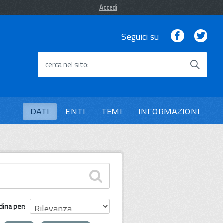
Accedi
Facebook
Twi
Seguici su
cerca nel sito
DATI
ENTI
TEMI
INFORMAZIONI
dina per