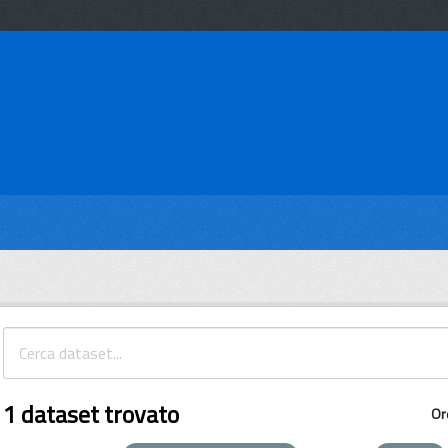
1 dataset trovato
Or