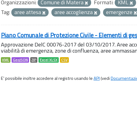
Organizzazioni:
Comune di Matera
Formati:
KML
Tag:
aree attesa
aree accoglienza
emergenze
Piano Comunale di Protezione Civile - Elementi di ges
Approvazione DelC 00076-2017 del 03/10/2017. Aree accog
viabilità di emergenza, zone di confluenza, aree ammass
KML
GeoJSON
ZIP
Excel XLSX
CSV
E' possibile inoltre accedere al registro usando le
API
(vedi
Documentazi