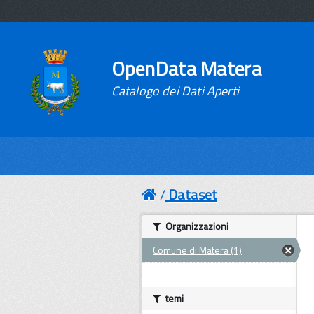
OpenData Matera
Catalogo dei Dati Aperti
Dataset
Organizzazioni
Comune di Matera (1)
temi