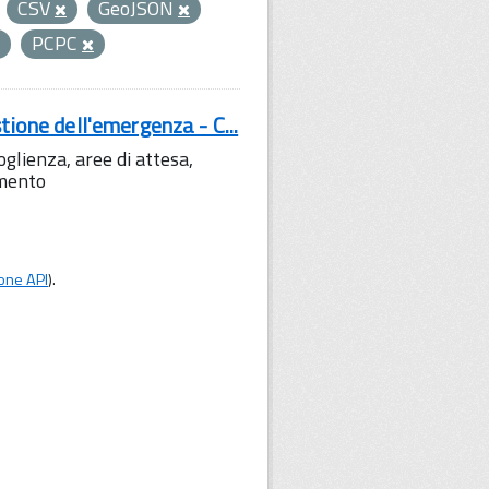
CSV
GeoJSON
PCPC
tione dell'emergenza - C...
lienza, aree di attesa,
amento
one API
).