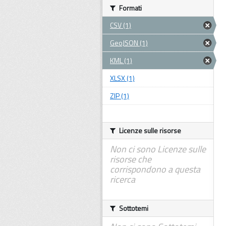
Formati
CSV (1)
GeoJSON (1)
KML (1)
XLSX (1)
ZIP (1)
Licenze sulle risorse
Non ci sono Licenze sulle
risorse che
corrispondono a questa
ricerca
Sottotemi