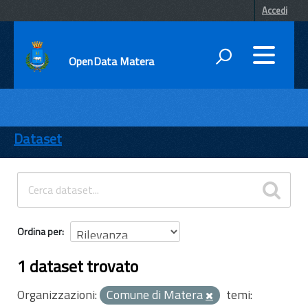
Accedi
OpenData Matera
DATI
ENTI
Dataset
TEMI
INFORMAZIONI
Ordina per
1 dataset trovato
Organizzazioni:
Comune di Matera
temi: