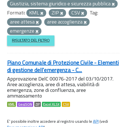
Giustizia, sistema giuridico e sicurezza pubblica
Formati:
KML
ZIP
CSV
Tag:
aree attesa
aree accoglienza
emergenze
RISULTATO DEL FILTRO
Piano Comunale di Protezione Civile - Elementi
di gestione dell'emergenza - C...
Approvazione DelC 00076-2017 del 03/10/2017.
Aree accoglienza, aree di attesa, viabilità di
emergenza, zone di confluenza, aree
ammassamento
KML
GeoJSON
ZIP
Excel XLSX
CSV
E' possibile inoltre accedere al registro usando le
API
(vedi