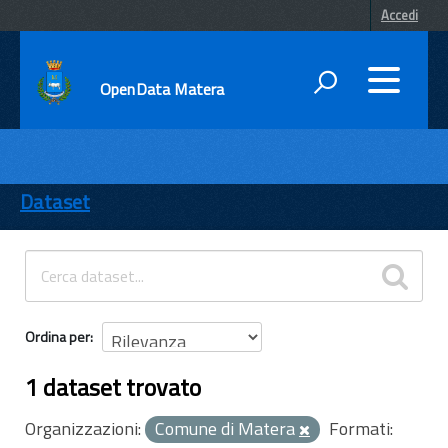
Accedi
OpenData Matera
DATI
ENTI
Dataset
TEMI
INFORMAZIONI
Ordina per
1 dataset trovato
Organizzazioni:
Comune di Matera
Formati: