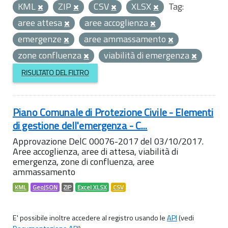
KML
ZIP
CSV
XLSX
Tag:
aree attesa
aree accoglienza
emergenze
aree ammassamento
zone confluenza
viabilità di emergenza
RISULTATO DEL FILTRO
Piano Comunale di Protezione Civile - Elementi
di gestione dell'emergenza - C...
Approvazione DelC 00076-2017 del 03/10/2017.
Aree accoglienza, aree di attesa, viabilità di
emergenza, zone di confluenza, aree
ammassamento
KML
GeoJSON
ZIP
Excel XLSX
CSV
E' possibile inoltre accedere al registro usando le
API
(vedi