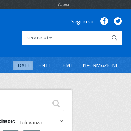
Accedi
Facebook
Twi
Seguici su
cerca nel sito
DATI
ENTI
TEMI
INFORMAZIONI
dina per