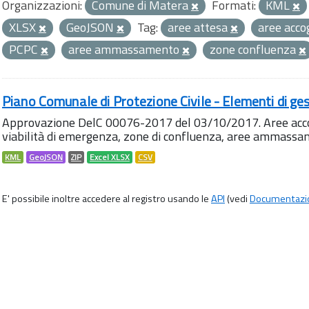
Organizzazioni:
Comune di Matera
Formati:
KML
XLSX
GeoJSON
Tag:
aree attesa
aree acco
PCPC
aree ammassamento
zone confluenza
Piano Comunale di Protezione Civile - Elementi di ges
Approvazione DelC 00076-2017 del 03/10/2017. Aree accog
viabilità di emergenza, zone di confluenza, aree ammass
KML
GeoJSON
ZIP
Excel XLSX
CSV
E' possibile inoltre accedere al registro usando le
API
(vedi
Documentazi