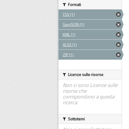
Formati
CSV (1)
GeoJSON (1)
KML (1)
XLSX (1)
ZIP (1)
Licenze sulle risorse
Non ci sono Licenze sulle
risorse che
corrispondono a questa
ricerca
Sottotemi