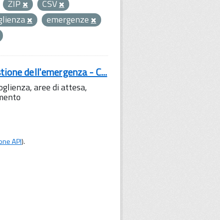
ZIP
CSV
glienza
emergenze
tione dell'emergenza - C...
lienza, aree di attesa,
amento
one API
).