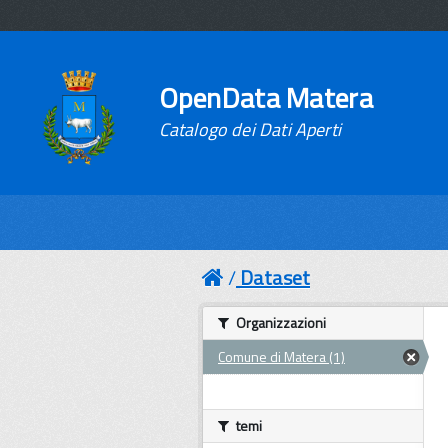
OpenData Matera
Catalogo dei Dati Aperti
Dataset
Organizzazioni
Comune di Matera (1)
temi