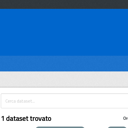
1 dataset trovato
Or