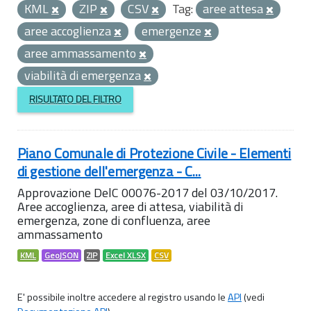
KML
ZIP
CSV
Tag:
aree attesa
aree accoglienza
emergenze
aree ammassamento
viabilità di emergenza
RISULTATO DEL FILTRO
Piano Comunale di Protezione Civile - Elementi
di gestione dell'emergenza - C...
Approvazione DelC 00076-2017 del 03/10/2017.
Aree accoglienza, aree di attesa, viabilità di
emergenza, zone di confluenza, aree
ammassamento
KML
GeoJSON
ZIP
Excel XLSX
CSV
E' possibile inoltre accedere al registro usando le
API
(vedi