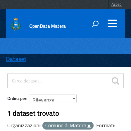
Accedi
OpenData Matera
DATI
ENTI
Dataset
TEMI
INFORMAZIONI
Ordina per
1 dataset trovato
Organizzazioni:
Comune di Matera
Formati: