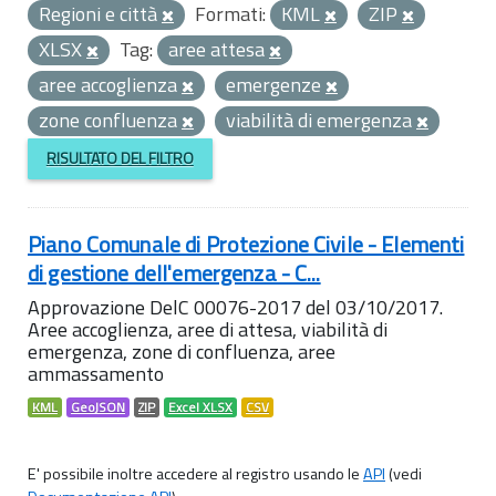
Regioni e città
Formati:
KML
ZIP
XLSX
Tag:
aree attesa
aree accoglienza
emergenze
zone confluenza
viabilità di emergenza
RISULTATO DEL FILTRO
Piano Comunale di Protezione Civile - Elementi
di gestione dell'emergenza - C...
Approvazione DelC 00076-2017 del 03/10/2017.
Aree accoglienza, aree di attesa, viabilità di
emergenza, zone di confluenza, aree
ammassamento
KML
GeoJSON
ZIP
Excel XLSX
CSV
E' possibile inoltre accedere al registro usando le
API
(vedi