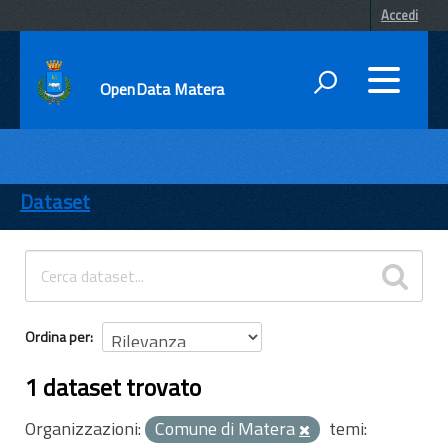
Accedi
OpenData Matera
DATI
ENTI
Dataset
TEMI
INFORMAZIONI
Ordina per
1 dataset trovato
Organizzazioni:
Comune di Matera
temi: