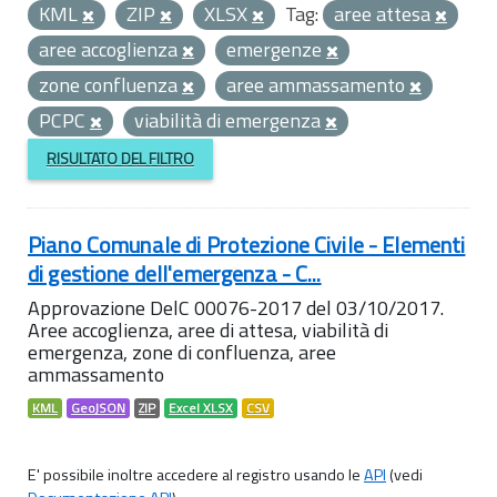
KML
ZIP
XLSX
Tag:
aree attesa
aree accoglienza
emergenze
zone confluenza
aree ammassamento
PCPC
viabilità di emergenza
RISULTATO DEL FILTRO
Piano Comunale di Protezione Civile - Elementi
di gestione dell'emergenza - C...
Approvazione DelC 00076-2017 del 03/10/2017.
Aree accoglienza, aree di attesa, viabilità di
emergenza, zone di confluenza, aree
ammassamento
KML
GeoJSON
ZIP
Excel XLSX
CSV
E' possibile inoltre accedere al registro usando le
API
(vedi