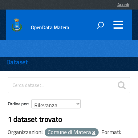
Accedi
OpenData Matera
DATI
ENTI
Dataset
TEMI
INFORMAZIONI
Ordina per
1 dataset trovato
Organizzazioni:
Comune di Matera
Formati: