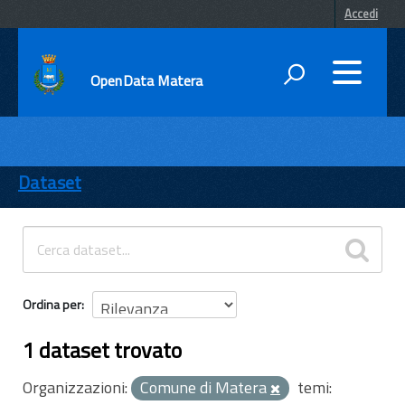
Accedi
OpenData Matera
DATI
ENTI
Dataset
TEMI
INFORMAZIONI
Ordina per
1 dataset trovato
Organizzazioni:
Comune di Matera
temi: