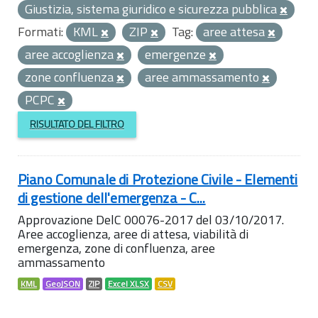
Giustizia, sistema giuridico e sicurezza pubblica
Formati:
KML
ZIP
Tag:
aree attesa
aree accoglienza
emergenze
zone confluenza
aree ammassamento
PCPC
RISULTATO DEL FILTRO
Piano Comunale di Protezione Civile - Elementi
di gestione dell'emergenza - C...
Approvazione DelC 00076-2017 del 03/10/2017.
Aree accoglienza, aree di attesa, viabilità di
emergenza, zone di confluenza, aree
ammassamento
KML
GeoJSON
ZIP
Excel XLSX
CSV