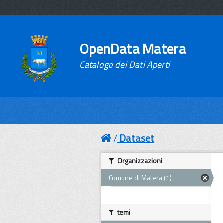
OpenData Matera
Catalogo dei Dati Aperti
Dataset
Organizzazioni
Comune di Matera (1)
temi