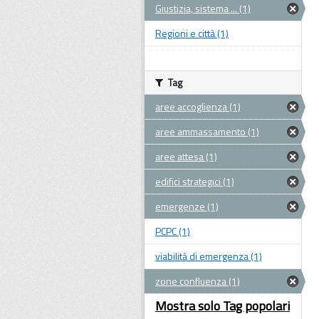
Giustizia, sistema ... (1)
Regioni e città (1)
Tag
aree accoglienza (1)
aree ammassamento (1)
aree attesa (1)
edifici strategici (1)
emergenze (1)
PCPC (1)
viabilità di emergenza (1)
zone confluenza (1)
Mostra solo Tag popolari