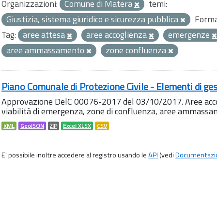
Organizzazioni:
Comune di Matera
temi:
Giustizia, sistema giuridico e sicurezza pubblica
Forma
Tag:
aree attesa
aree accoglienza
emergenze
aree ammassamento
zone confluenza
Piano Comunale di Protezione Civile - Elementi di ges
Approvazione DelC 00076-2017 del 03/10/2017. Aree accog
viabilità di emergenza, zone di confluenza, aree ammass
KML
GeoJSON
ZIP
Excel XLSX
CSV
E' possibile inoltre accedere al registro usando le
API
(vedi
Documentazi