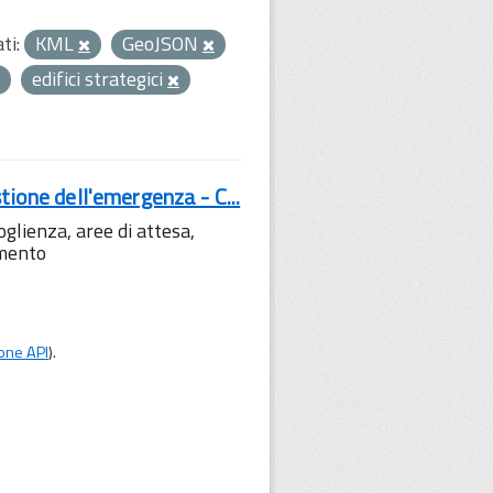
ti:
KML
GeoJSON
edifici strategici
tione dell'emergenza - C...
lienza, aree di attesa,
amento
one API
).