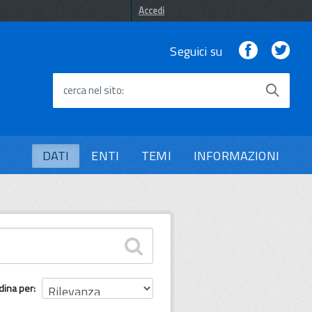
Accedi
Facebook
Twi
Seguici su
cerca nel sito
DATI
ENTI
TEMI
INFORMAZIONI
dina per