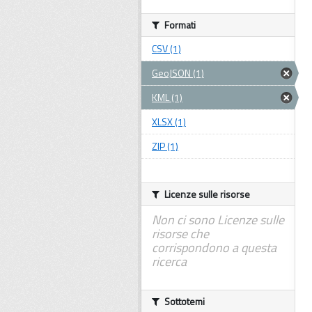
Formati
CSV (1)
GeoJSON (1)
KML (1)
XLSX (1)
ZIP (1)
Licenze sulle risorse
Non ci sono Licenze sulle
risorse che
corrispondono a questa
ricerca
Sottotemi