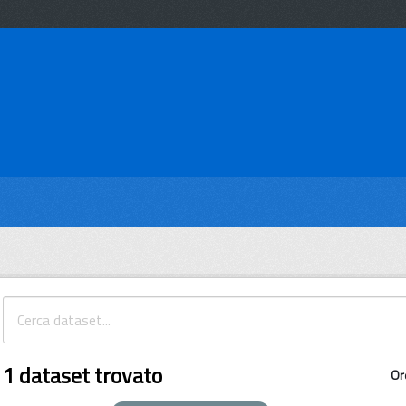
1 dataset trovato
Or