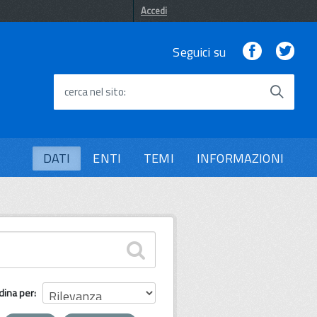
Accedi
Facebook
Twi
Seguici su
cerca nel sito
DATI
ENTI
TEMI
INFORMAZIONI
dina per