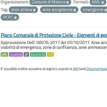
Organizzazioni:
Comune di Matera
Formati:
KML
Tag:
aree attesa
aree accoglienza
emergenze
PCPC
Piano Comunale di Protezione Civile - Elementi di ges
Approvazione DelC 00076-2017 del 03/10/2017. Aree accog
viabilità di emergenza, zone di confluenza, aree ammass
KML
GeoJSON
ZIP
Excel XLSX
CSV
E' possibile inoltre accedere al registro usando le
API
(vedi
Documentazi