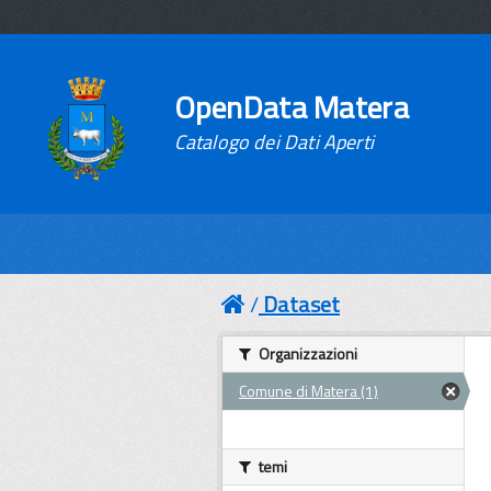
OpenData Matera
Catalogo dei Dati Aperti
Dataset
Organizzazioni
Comune di Matera (1)
temi