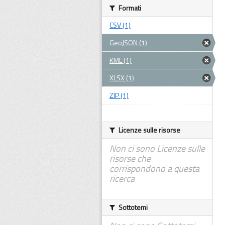
Formati
CSV (1)
GeoJSON (1)
KML (1)
XLSX (1)
ZIP (1)
Licenze sulle risorse
Non ci sono Licenze sulle
risorse che
corrispondono a questa
ricerca
Sottotemi