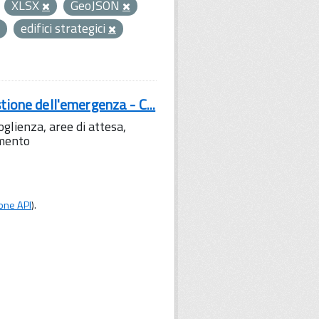
XLSX
GeoJSON
edifici strategici
tione dell'emergenza - C...
lienza, aree di attesa,
amento
one API
).