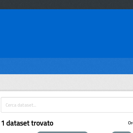
1 dataset trovato
Or