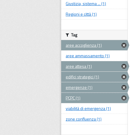
Giustizia, sistema ... (1)
Regioni e città (1)
Tag
aree accoglienza (1)
aree ammassamento (1)
aree attesa (1)
edifici strategici (1)
emergenze (1)
PCPC (1)
viabilità di emergenza (1)
zone confluenza (1)