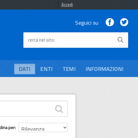
Accedi
Facebook
Twi
Seguici su
cerca nel sito
DATI
ENTI
TEMI
INFORMAZIONI
dina per