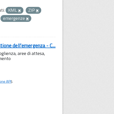
ti:
KML
ZIP
emergenze
tione dell'emergenza - C...
lienza, aree di attesa,
amento
one API
).