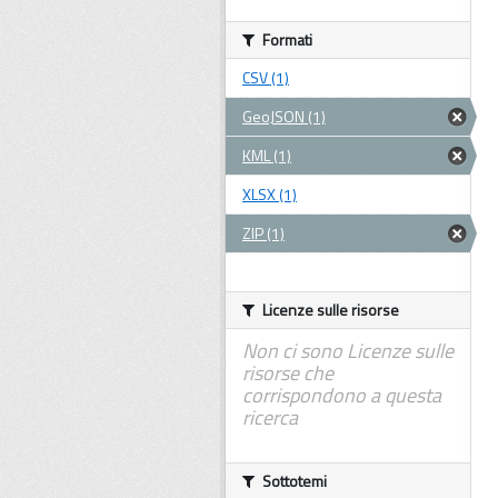
Formati
CSV (1)
GeoJSON (1)
KML (1)
XLSX (1)
ZIP (1)
Licenze sulle risorse
Non ci sono Licenze sulle
risorse che
corrispondono a questa
ricerca
Sottotemi