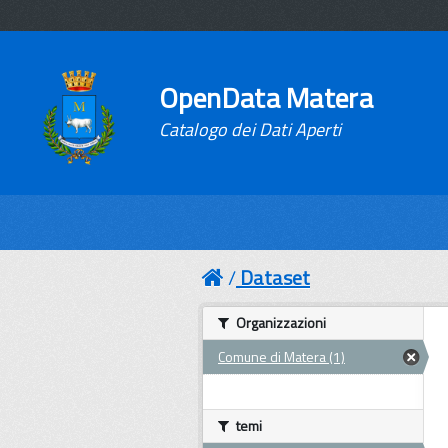
OpenData Matera
Catalogo dei Dati Aperti
Dataset
Organizzazioni
Comune di Matera (1)
temi