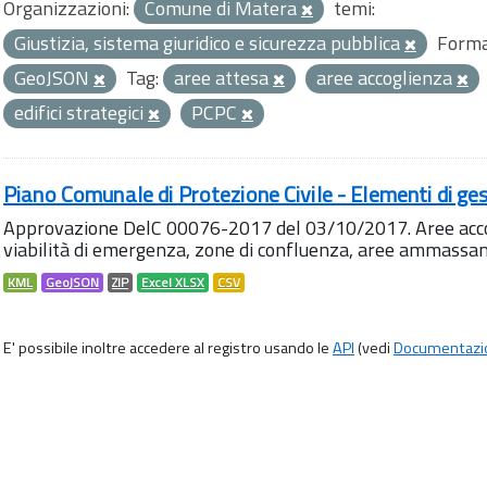
Organizzazioni:
Comune di Matera
temi:
Giustizia, sistema giuridico e sicurezza pubblica
Forma
GeoJSON
Tag:
aree attesa
aree accoglienza
edifici strategici
PCPC
Piano Comunale di Protezione Civile - Elementi di ges
Approvazione DelC 00076-2017 del 03/10/2017. Aree accog
viabilità di emergenza, zone di confluenza, aree ammass
KML
GeoJSON
ZIP
Excel XLSX
CSV
E' possibile inoltre accedere al registro usando le
API
(vedi
Documentazi