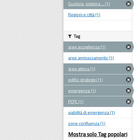
Giustizia, sistema ... (1)
Regioni e città (1)
Tag
aree accoglienza (1)
aree ammassamento (1)
aree attesa (1)
edifici strategici (1)
emergenze (1)
PCPC (1)
viabilità di emergenza (1)
zone confluenza (1)
Mostra solo Tag popolari