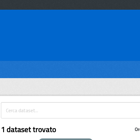
1 dataset trovato
Or