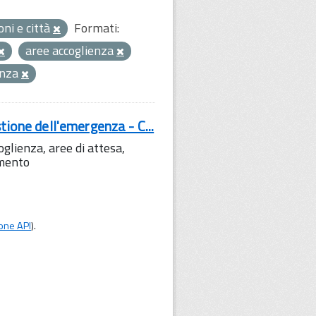
oni e città
Formati:
aree accoglienza
enza
tione dell'emergenza - C...
lienza, aree di attesa,
amento
one API
).