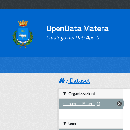
OpenData Matera
Catalogo dei Dati Aperti
Dataset
Organizzazioni
Comune di Matera (1)
temi