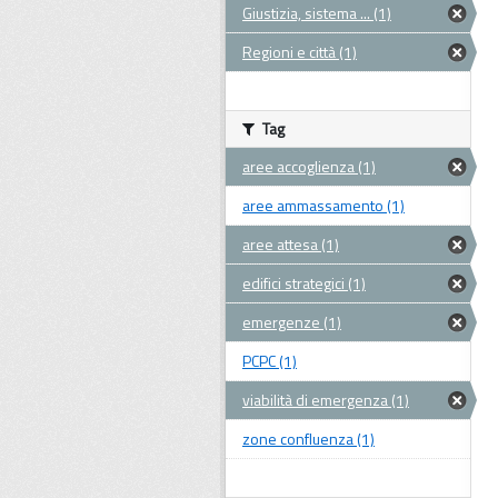
Giustizia, sistema ... (1)
Regioni e città (1)
Tag
aree accoglienza (1)
aree ammassamento (1)
aree attesa (1)
edifici strategici (1)
emergenze (1)
PCPC (1)
viabilità di emergenza (1)
zone confluenza (1)