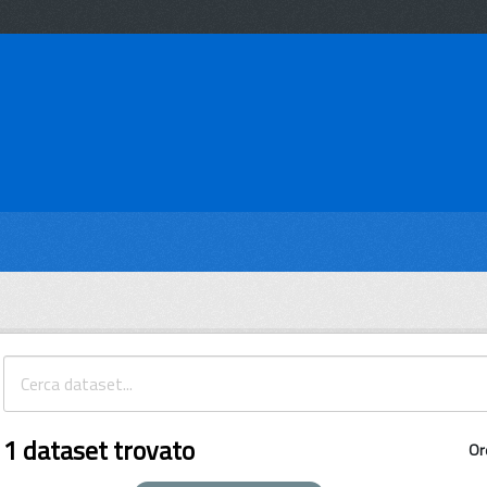
1 dataset trovato
Or