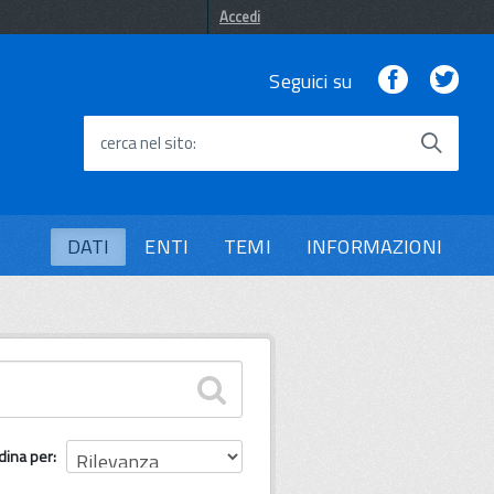
Accedi
Facebook
Twi
Seguici su
cerca nel sito
DATI
ENTI
TEMI
INFORMAZIONI
dina per