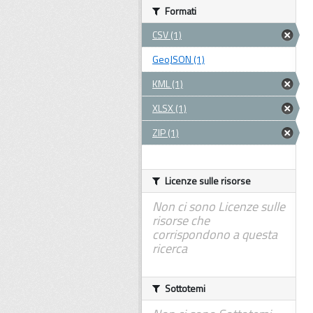
Formati
CSV (1)
GeoJSON (1)
KML (1)
XLSX (1)
ZIP (1)
Licenze sulle risorse
Non ci sono Licenze sulle
risorse che
corrispondono a questa
ricerca
Sottotemi