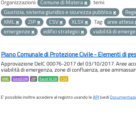
Organizzazioni:
Comune di Matera
temi:
Giustizia, sistema giuridico e sicurezza pubblica
Regi
KML
ZIP
CSV
XLSX
Tag:
aree attesa
emergenze
edifici strategici
viabilità di emerg
Piano Comunale di Protezione Civile - Elementi di ges
Approvazione DelC 00076-2017 del 03/10/2017. Aree accog
viabilità di emergenza, zone di confluenza, aree ammass
KML
GeoJSON
ZIP
Excel XLSX
CSV
E' possibile inoltre accedere al registro usando le
API
(vedi
Documentazi