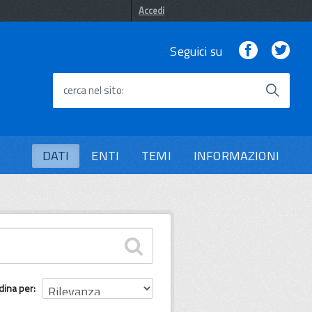
Accedi
Facebook
Twi
Seguici su
cerca nel sito
DATI
ENTI
TEMI
INFORMAZIONI
dina per