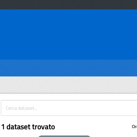
1 dataset trovato
Or