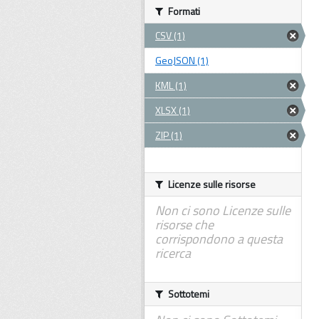
Formati
CSV (1)
GeoJSON (1)
KML (1)
XLSX (1)
ZIP (1)
Licenze sulle risorse
Non ci sono Licenze sulle
risorse che
corrispondono a questa
ricerca
Sottotemi