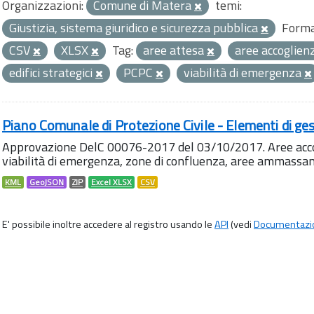
Organizzazioni:
Comune di Matera
temi:
Giustizia, sistema giuridico e sicurezza pubblica
Forma
CSV
XLSX
Tag:
aree attesa
aree accoglien
edifici strategici
PCPC
viabilità di emergenza
Piano Comunale di Protezione Civile - Elementi di ges
Approvazione DelC 00076-2017 del 03/10/2017. Aree accog
viabilità di emergenza, zone di confluenza, aree ammass
KML
GeoJSON
ZIP
Excel XLSX
CSV
E' possibile inoltre accedere al registro usando le
API
(vedi
Documentazi