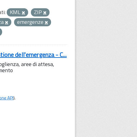
ti:
KML
ZIP
za
emergenze
tione dell'emergenza - C...
lienza, aree di attesa,
amento
one API
).