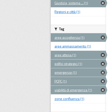
Giustizia, sistema ... (1)
Regioni e città (1)
Tag
aree accoglienza (1)
aree ammassamento (1)
aree attesa (1)
edifici strategici (1)
emergenze (1)
PCPC (1)
viabilità di emergenza (1)
zone confluenza (1)