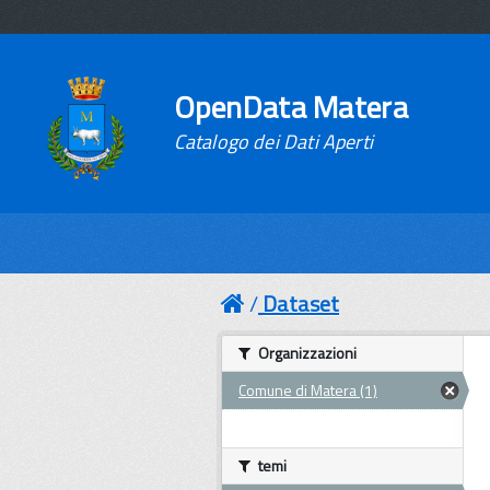
OpenData Matera
Catalogo dei Dati Aperti
Dataset
Organizzazioni
Comune di Matera (1)
temi