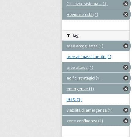
Giustizia, sistema ... (1)
Regioni e città (1)
Tag
aree accoglienza (1)
aree ammassamento (1)
aree attesa (1)
edifici strategici (1)
emergenze (1)
PCPC (1)
viabilità di emergenza (1)
zone confluenza (1)