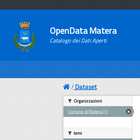
OpenData Matera
Catalogo dei Dati Aperti
Dataset
Organizzazioni
Comune di Matera (1)
temi