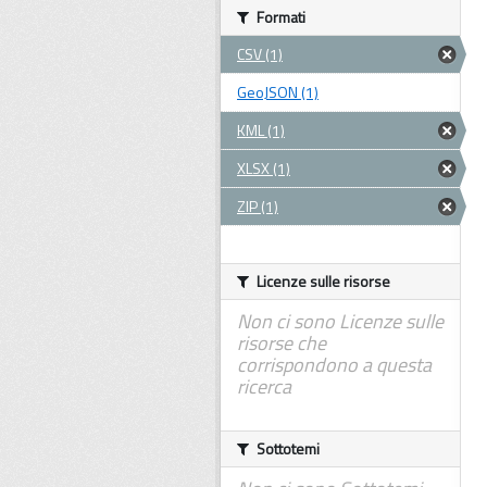
Formati
CSV (1)
GeoJSON (1)
KML (1)
XLSX (1)
ZIP (1)
Licenze sulle risorse
Non ci sono Licenze sulle
risorse che
corrispondono a questa
ricerca
Sottotemi