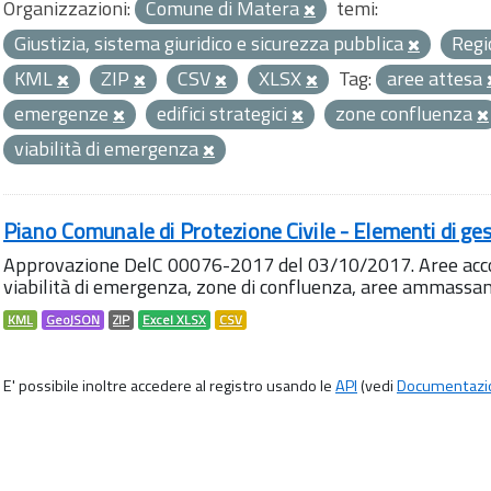
Organizzazioni:
Comune di Matera
temi:
Giustizia, sistema giuridico e sicurezza pubblica
Regi
KML
ZIP
CSV
XLSX
Tag:
aree attesa
emergenze
edifici strategici
zone confluenza
viabilità di emergenza
Piano Comunale di Protezione Civile - Elementi di ges
Approvazione DelC 00076-2017 del 03/10/2017. Aree accog
viabilità di emergenza, zone di confluenza, aree ammass
KML
GeoJSON
ZIP
Excel XLSX
CSV
E' possibile inoltre accedere al registro usando le
API
(vedi
Documentazi