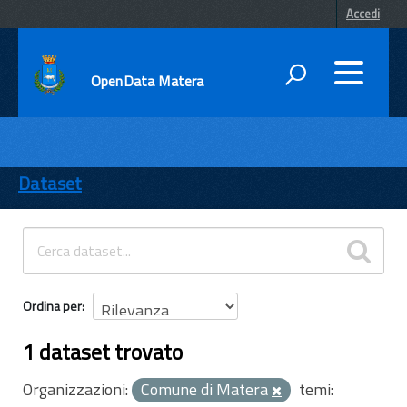
Accedi
OpenData Matera
DATI
ENTI
Dataset
TEMI
INFORMAZIONI
Ordina per
1 dataset trovato
Organizzazioni:
Comune di Matera
temi: