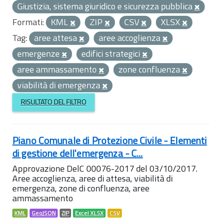
Giustizia, sistema giuridico e sicurezza pubblica
Formati:
KML
ZIP
CSV
XLSX
Tag:
aree attesa
aree accoglienza
emergenze
edifici strategici
aree ammassamento
zone confluenza
viabilità di emergenza
RISULTATO DEL FILTRO
Piano Comunale di Protezione Civile - Elementi
di gestione dell'emergenza - C...
Approvazione DelC 00076-2017 del 03/10/2017.
Aree accoglienza, aree di attesa, viabilità di
emergenza, zone di confluenza, aree
ammassamento
KML
GeoJSON
ZIP
Excel XLSX
CSV