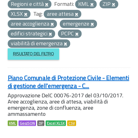
Regioni e città
Formati:
KML
ZIP
XLSX
Tag:
aree attesa
aree accoglienza
emergenze
edifici strategici
PCPC
viabilità di emergenza
RISULTATO DEL FILTRO
Piano Comunale di Protezione Civile - Elementi
di gestione dell'emergenza - C...
Approvazione DelC 00076-2017 del 03/10/2017.
Aree accoglienza, aree di attesa, viabilità di
emergenza, zone di confluenza, aree
ammassamento
KML
GeoJSON
ZIP
Excel XLSX
CSV