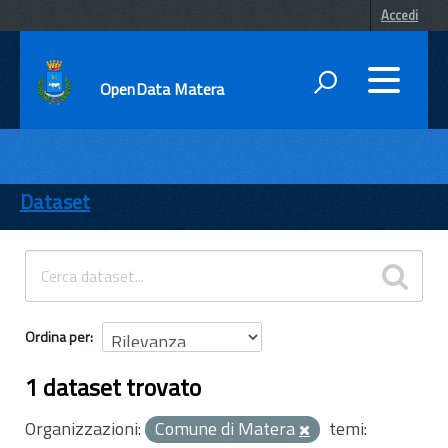
Accedi
OpenData Matera
DATI
ENTI
Dataset
TEMI
INFORMAZIONI
Ordina per
1 dataset trovato
Organizzazioni:
Comune di Matera
temi: