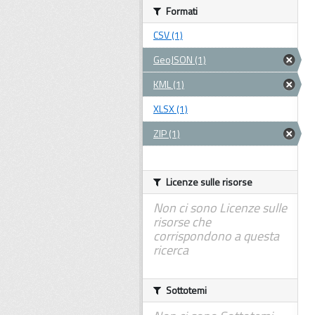
Formati
CSV (1)
GeoJSON (1)
KML (1)
XLSX (1)
ZIP (1)
Licenze sulle risorse
Non ci sono Licenze sulle
risorse che
corrispondono a questa
ricerca
Sottotemi