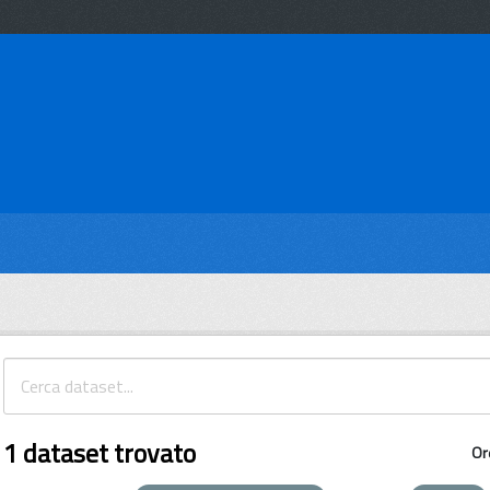
1 dataset trovato
Or