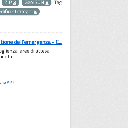
ZIP
GeoJSON
Tag:
edifici strategici
tione dell'emergenza - C...
lienza, aree di attesa,
amento
one API
).