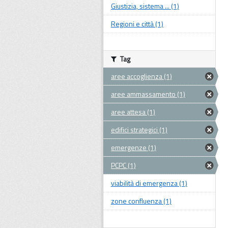
Giustizia, sistema ... (1)
Regioni e città (1)
Tag
aree accoglienza (1)
aree ammassamento (1)
aree attesa (1)
edifici strategici (1)
emergenze (1)
PCPC (1)
viabilità di emergenza (1)
zone confluenza (1)