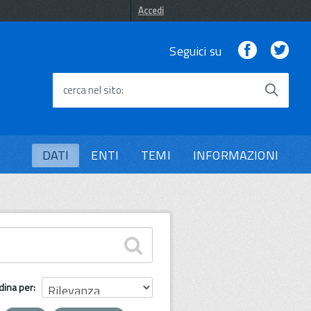
Accedi
Facebook
Twi
Seguici su
cerca nel sito
DATI
ENTI
TEMI
INFORMAZIONI
dina per