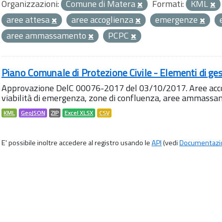
Organizzazioni:
Comune di Matera
Formati:
KML
aree attesa
aree accoglienza
emergenze
aree ammassamento
PCPC
Piano Comunale di Protezione Civile - Elementi di ges
Approvazione DelC 00076-2017 del 03/10/2017. Aree accog
viabilità di emergenza, zone di confluenza, aree ammass
KML
GeoJSON
ZIP
Excel XLSX
CSV
E' possibile inoltre accedere al registro usando le
API
(vedi
Documentazi