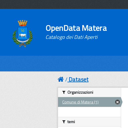
OpenData Matera
Catalogo dei Dati Aperti
Dataset
Organizzazioni
Comune di Matera (1)
temi