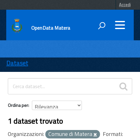
Accedi
OpenData Matera
DATI
ENTI
Dataset
TEMI
INFORMAZIONI
Ordina per
1 dataset trovato
Organizzazioni:
Comune di Matera
Formati: