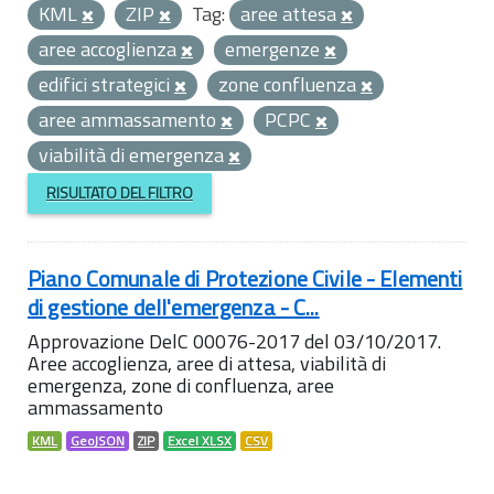
KML
ZIP
Tag:
aree attesa
aree accoglienza
emergenze
edifici strategici
zone confluenza
aree ammassamento
PCPC
viabilità di emergenza
RISULTATO DEL FILTRO
Piano Comunale di Protezione Civile - Elementi
di gestione dell'emergenza - C...
Approvazione DelC 00076-2017 del 03/10/2017.
Aree accoglienza, aree di attesa, viabilità di
emergenza, zone di confluenza, aree
ammassamento
KML
GeoJSON
ZIP
Excel XLSX
CSV