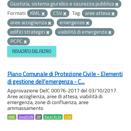
Giustizia, sistema giuridico e sicurezza pubblica
Formati:
KML
CSV
Tag:
aree attesa
aree accoglienza
emergenze
edifici strategici
viabilità di emergenza
PCPC
RISULTATO DEL FILTRO
Piano Comunale di Protezione Civile - Elementi
di gestione dell'emergenza - C...
Approvazione DelC 00076-2017 del 03/10/2017.
Aree accoglienza, aree di attesa, viabilità di
emergenza, zone di confluenza, aree
ammassamento
KML
GeoJSON
ZIP
Excel XLSX
CSV