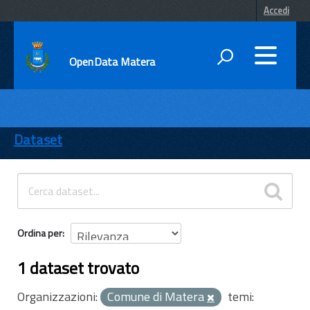
Accedi
OpenData Matera
DATI
ENTI
Dataset
TEMI
INFORMAZIONI
Ordina per
1 dataset trovato
Organizzazioni:
Comune di Matera
temi: