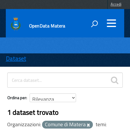
Accedi
OpenData Matera
DATI
ENTI
Dataset
TEMI
INFORMAZIONI
Ordina per
1 dataset trovato
Organizzazioni:
Comune di Matera
temi: