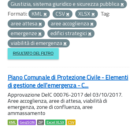
Giustizia, sistema giuridico e sicurezza pubblica
Formati:
KML
CSV
XLSX
Tag:
aree attesa
aree accoglienza
emergenze
edifici strategici
viabilità di emergenza
RISULTATO DEL FILTRO
Piano Comunale di Protezione Civile - Elementi
di gestione dell'emergenza - C...
Approvazione DelC 00076-2017 del 03/10/2017.
Aree accoglienza, aree di attesa, viabilità di
emergenza, zone di confluenza, aree
ammassamento
KML
GeoJSON
ZIP
Excel XLSX
CSV