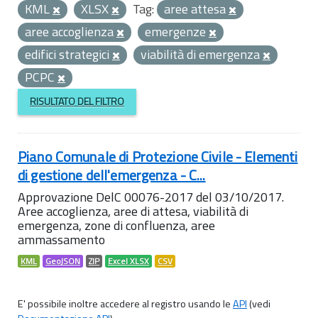
KML
XLSX
Tag:
aree attesa
aree accoglienza
emergenze
edifici strategici
viabilità di emergenza
PCPC
RISULTATO DEL FILTRO
Piano Comunale di Protezione Civile - Elementi
di gestione dell'emergenza - C...
Approvazione DelC 00076-2017 del 03/10/2017.
Aree accoglienza, aree di attesa, viabilità di
emergenza, zone di confluenza, aree
ammassamento
KML
GeoJSON
ZIP
Excel XLSX
CSV
E' possibile inoltre accedere al registro usando le
API
(vedi