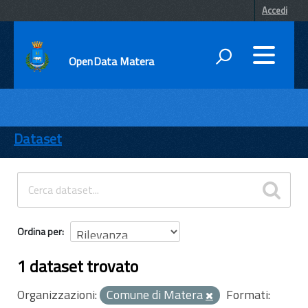
Accedi
OpenData Matera
DATI
ENTI
Dataset
TEMI
INFORMAZIONI
Ordina per
1 dataset trovato
Organizzazioni:
Comune di Matera
Formati: