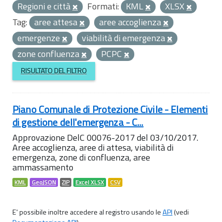
Regioni e città
Formati:
KML
XLSX
Tag:
aree attesa
aree accoglienza
emergenze
viabilità di emergenza
zone confluenza
PCPC
RISULTATO DEL FILTRO
Piano Comunale di Protezione Civile - Elementi
di gestione dell'emergenza - C...
Approvazione DelC 00076-2017 del 03/10/2017.
Aree accoglienza, aree di attesa, viabilità di
emergenza, zone di confluenza, aree
ammassamento
KML
GeoJSON
ZIP
Excel XLSX
CSV
E' possibile inoltre accedere al registro usando le
API
(vedi