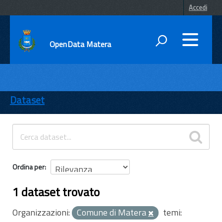
Accedi
OpenData Matera
DATI
ENTI
Dataset
TEMI
INFORMAZIONI
Ordina per
1 dataset trovato
Organizzazioni:
Comune di Matera
temi: