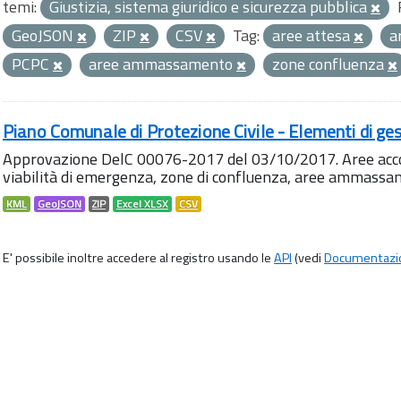
temi:
Giustizia, sistema giuridico e sicurezza pubblica
GeoJSON
ZIP
CSV
Tag:
aree attesa
a
PCPC
aree ammassamento
zone confluenza
Piano Comunale di Protezione Civile - Elementi di ges
Approvazione DelC 00076-2017 del 03/10/2017. Aree accog
viabilità di emergenza, zone di confluenza, aree ammass
KML
GeoJSON
ZIP
Excel XLSX
CSV
E' possibile inoltre accedere al registro usando le
API
(vedi
Documentazi