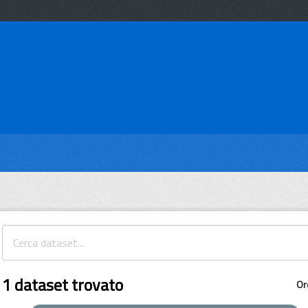
1 dataset trovato
Or