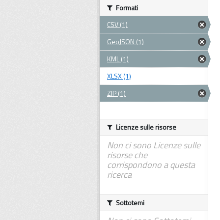
Formati
CSV (1)
GeoJSON (1)
KML (1)
XLSX (1)
ZIP (1)
Licenze sulle risorse
Non ci sono Licenze sulle
risorse che
corrispondono a questa
ricerca
Sottotemi