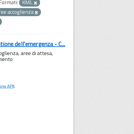
Formati:
KML
ree accoglienza
tione dell'emergenza - C...
lienza, aree di attesa,
amento
one API
).