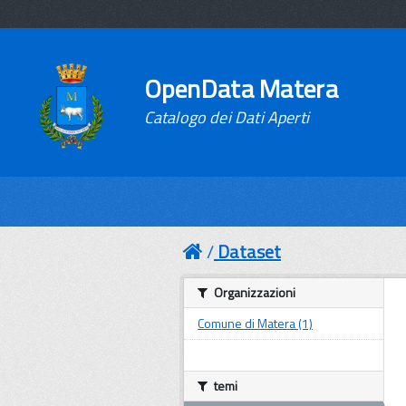
OpenData Matera
Catalogo dei Dati Aperti
Dataset
Organizzazioni
Comune di Matera (1)
temi