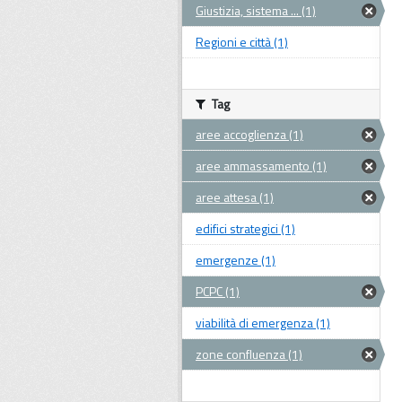
Giustizia, sistema ... (1)
Regioni e città (1)
Tag
aree accoglienza (1)
aree ammassamento (1)
aree attesa (1)
edifici strategici (1)
emergenze (1)
PCPC (1)
viabilità di emergenza (1)
zone confluenza (1)