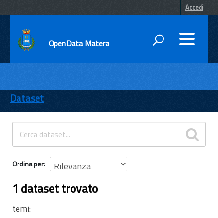
Accedi
OpenData Matera
DATI
ENTI
Dataset
TEMI
INFORMAZIONI
Ordina per
1 dataset trovato
temi: