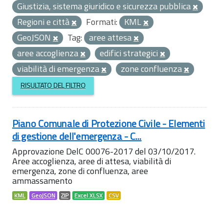
Giustizia, sistema giuridico e sicurezza pubblica
Regioni e città
Formati:
KML
GeoJSON
Tag:
aree attesa
aree accoglienza
edifici strategici
viabilità di emergenza
zone confluenza
RISULTATO DEL FILTRO
Piano Comunale di Protezione Civile - Elementi
di gestione dell'emergenza - C...
Approvazione DelC 00076-2017 del 03/10/2017.
Aree accoglienza, aree di attesa, viabilità di
emergenza, zone di confluenza, aree
ammassamento
KML
GeoJSON
ZIP
Excel XLSX
CSV