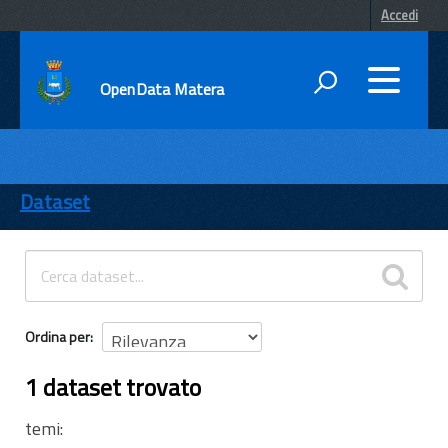
Accedi
OpenData Matera
DATI
ENTI
Dataset
TEMI
INFORMAZIONI
Ordina per
1 dataset trovato
temi: