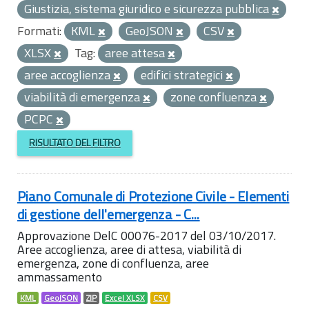
Giustizia, sistema giuridico e sicurezza pubblica
Formati:
KML
GeoJSON
CSV
XLSX
Tag:
aree attesa
aree accoglienza
edifici strategici
viabilità di emergenza
zone confluenza
PCPC
RISULTATO DEL FILTRO
Piano Comunale di Protezione Civile - Elementi
di gestione dell'emergenza - C...
Approvazione DelC 00076-2017 del 03/10/2017.
Aree accoglienza, aree di attesa, viabilità di
emergenza, zone di confluenza, aree
ammassamento
KML
GeoJSON
ZIP
Excel XLSX
CSV