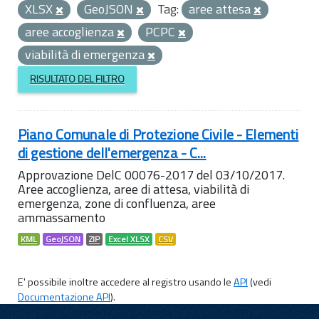
XLSX
GeoJSON
Tag:
aree attesa
aree accoglienza
PCPC
viabilità di emergenza
RISULTATO DEL FILTRO
Piano Comunale di Protezione Civile - Elementi
di gestione dell'emergenza - C...
Approvazione DelC 00076-2017 del 03/10/2017.
Aree accoglienza, aree di attesa, viabilità di
emergenza, zone di confluenza, aree
ammassamento
KML
GeoJSON
ZIP
Excel XLSX
CSV
E' possibile inoltre accedere al registro usando le
API
(vedi
Documentazione API
).