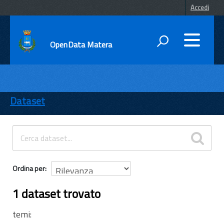
Accedi
OpenData Matera
DATI
ENTI
Dataset
TEMI
INFORMAZIONI
Ordina per
1 dataset trovato
temi: