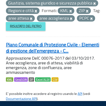
Giustizia, sistema giuridico e sicurezza pubblica
Regioni e città
Formati:
KML
ZIP
Tag:
aree attesa
aree accoglienza
PCPC
RISULTATO DEL FILTRO
Piano Comunale di Protezione Civile - Elementi
di gestione dell'emergenza - C...
Approvazione DelC 00076-2017 del 03/10/2017.
Aree accoglienza, aree di attesa, viabilità di
emergenza, zone di confluenza, aree
ammassamento
KML
GeoJSON
ZIP
Excel XLSX
CSV
E' possibile inoltre accedere al registro usando le
API
(vedi
Documentazione API
).