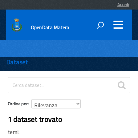
Accedi
OpenData Matera
DATI
ENTI
Dataset
TEMI
INFORMAZIONI
Ordina per
1 dataset trovato
temi: