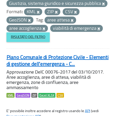
Giustizia, sistema giuridico e sicurezza pubblica
Formati:
KML
ZIP
CSV
GeoJSON
Tag:
aree attesa
aree accoglienza
viabilità di emergenza
RISULTATO DEL FILTRO
Piano Comunale di Protezione Civile - Elementi
di gestione dell'emergenza - C...
Approvazione DelC 00076-2017 del 03/10/2017.
Aree accoglienza, aree di attesa, viabilità di
emergenza, zone di confluenza, aree
ammassamento
KML
GeoJSON
ZIP
Excel XLSX
CSV
E' possibile inoltre accedere al registro usando le
API
(vedi